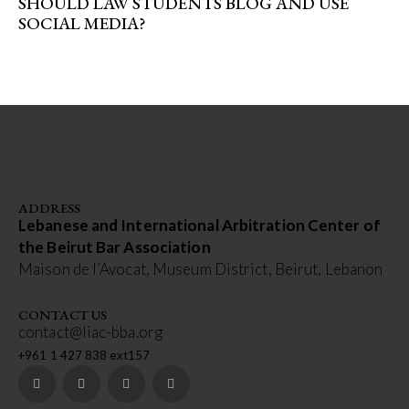
SHOULD LAW STUDENTS BLOG AND USE
SOCIAL MEDIA?
ADDRESS
Lebanese and International Arbitration Center of
the Beirut Bar Association
Maison de l’Avocat, Museum District, Beirut, Lebanon
CONTACT US
contact@liac-bba.org
+961 1 427 838 ext157