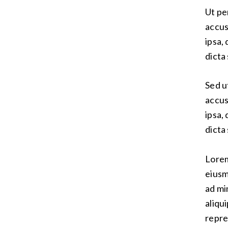
Ut pe
accus
ipsa,
dicta
Sed u
accus
ipsa,
dicta
Lorem
eiusm
ad mi
aliqu
repre