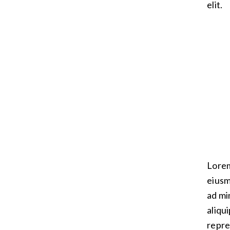
elit.
Lorem
eiusm
ad mi
aliqu
repre