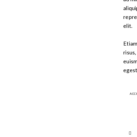
aliqu
repre
elit.
Etiam
risus
euism
egest
ACC