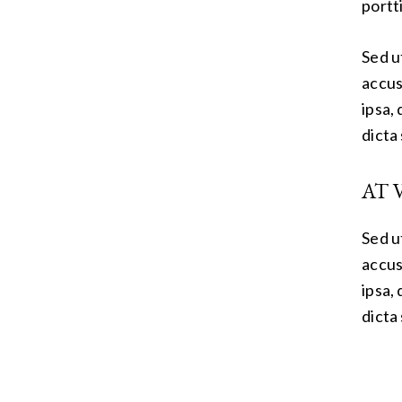
portt
Sed u
accus
ipsa,
dicta
AT 
Sed u
accus
ipsa,
dicta