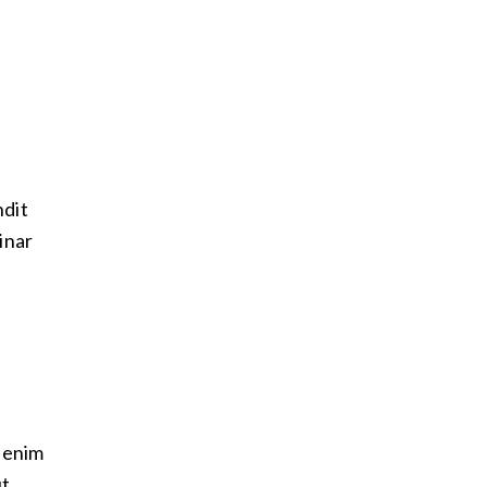
ndit
inar
t enim
ut