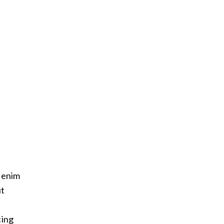
t enim
ut
cing