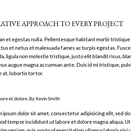
ATIVE APPROACH TO EVERY PROJECT
n et egestas nulla. Pellentesque habitant morbi tristique
tus et netus et malesuada fames ac turpis egestas. Fusce
a, ligula non molestie tristique, justo elit blandit risus, bla
us augue magna accumsan ante. Duis id mi tristique, pulv
at, lobortis tortor.
bore et dolore. By
Kevin Smith
 ipsum dolor sit amet, consectetur adipisicing elit, sed do
od tempor incididunt ut labore et dolore magna aliqua. U
nim veniam, quis nostrud exercitation ullamco laboris nisi 