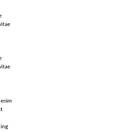
e
vitae
e
vitae
t enim
ut
cing