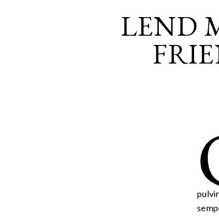
LEND 
FRI
pulvi
sempe