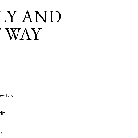
LY AND
 WAY
gestas
dit
,