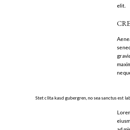
elit.
CRE
Aenea
senec
gravid
maxim
neque 
Stet clita kasd gubergren, no sea sanctus est la
Lorem
eiusm
ad mi