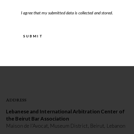
I agree that my submitted data is
collected and stored
.
ADDRESS
Lebanese and International Arbitration Center of
the Beirut Bar Association
Maison de l’Avocat, Museum District, Beirut, Lebanon