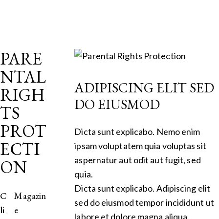
PARE
NTAL
ADIPISCING ELIT SED
RIGH
DO EIUSMOD
TS
PROT
Dicta sunt explicabo. Nemo enim
ECTI
ipsam voluptatem quia voluptas sit
aspernatur aut odit aut fugit, sed
ON
quia.
Dicta sunt explicabo. Adipiscing elit
C
Magazin
sed do eiusmod tempor incididunt ut
li
e
labore et dolore magna aliqua.