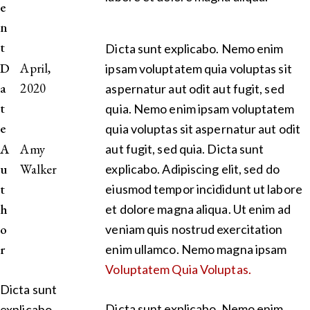
e
n
t
Dicta sunt explicabo. Nemo enim
D
April,
ipsam voluptatem quia voluptas sit
a
2020
aspernatur aut odit aut fugit, sed
t
quia. Nemo enim ipsam voluptatem
e
quia voluptas sit aspernatur aut odit
A
Amy
aut fugit, sed quia. Dicta sunt
u
Walker
explicabo. Adipiscing elit, sed do
t
eiusmod tempor incididunt ut labore
h
et dolore magna aliqua. Ut enim ad
o
veniam quis nostrud exercitation
r
enim ullamco. Nemo magna ipsam
Voluptatem Quia Voluptas.
Dicta sunt
Dicta sunt explicabo. Nemo enim
explicabo.